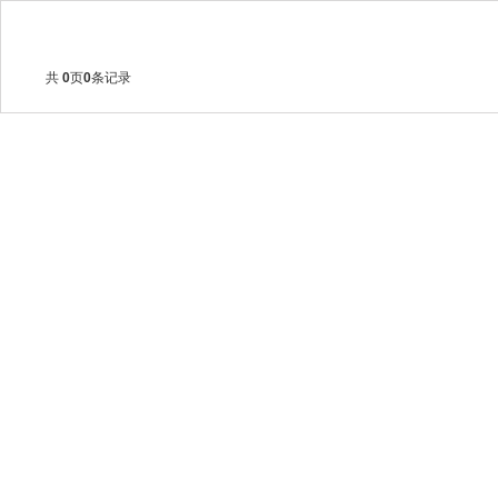
共
0
页
0
条记录