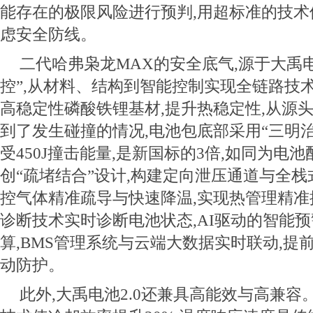
能存在的极限风险进行预判,用超标准的技
虑安全防线。
二代哈弗枭龙MAX的安全底气,源于大禹电池
控”,从材料、结构到智能控制实现全链路技
高稳定性磷酸铁锂基材,提升热稳定性,从源头
到了发生碰撞的情况,电池包底部采用“三明治
受450J撞击能量,是新国标的3倍,如同为电池
创“疏堵结合”设计,构建定向泄压通道与全栈
控气体精准疏导与快速降温,实现热管理精准
诊断技术实时诊断电池状态,AI驱动的智能
算,BMS管理系统与云端大数据实时联动,提
动防护。
此外,大禹电池2.0还兼具高能效与高兼