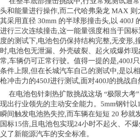
在整车底部撞击挑战中,行业常规测试通
头和能量进行操作,而二代哈弗枭龙 MAX 
其采用直径 30mm 的半球形撞击头,以 400
进行三次连续撞击,这一能量强度相当于国标近
度的测试下,电池包仍保持结构完整,无变形,
时,电池包无泄漏、外壳破裂、起火或爆炸现
常,车辆仍可正常行驶。值得一提的是,400
条件上限,但在长城汽车自己的测试中,是以
枪冲击力的450J进行测试,面对400J的挑
在电池包针刺热扩散挑战这场 “极限大考”
现出行业领先的主动安全能力。5mm钢针以1m
瞬间触发电池热失控,而车辆在短短 20 秒就
国标15倍,且电池包实现24小时不起火、不
义了新能源汽车的安全标准。