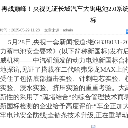
再战巅峰！央视见证长城汽车大禹电池2.0系
标
时间：2025-05-29 11:28 文章来源：admin
5月28日,央视一套新闻报道:继GB38031-
力蓄电池安全要求》(以下简称新国标)发布
威机构——中汽研颁发的动力电池新国标合
地探访,见证了搭载在二代哈弗枭龙MAX上的大
受住了包括底部撞击实验、针刺电芯实验、
实验、浸水实验、挤压实验的重重考验。大禹
新性的采用了”疏堵结合“的综合管理技术而
新国标检测的企业给予高度评价:“车企正加
牢电池安全防线;全链条技术升级,正在重塑