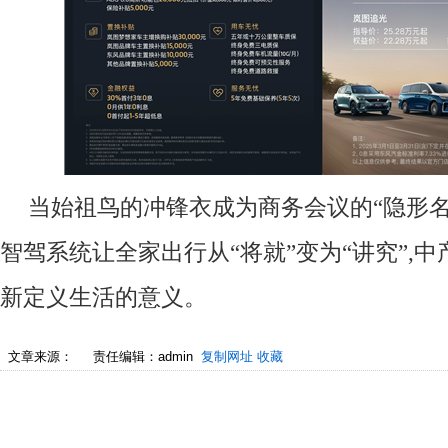
当始祖鸟的冲锋衣成为商务会议的“隐形名
智驾系统让全家出行从“将就”变为“讲究”,
新定义生活的意义。
文章来源：
责任编辑：admin
复制网址
收藏