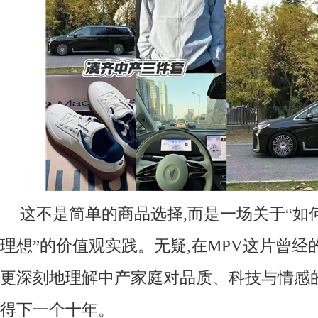
这不是简单的商品选择,而是一场关于“如
理想”的价值观实践。无疑,在MPV这片曾经的
更深刻地理解中产家庭对品质、科技与情感
得下一个十年。