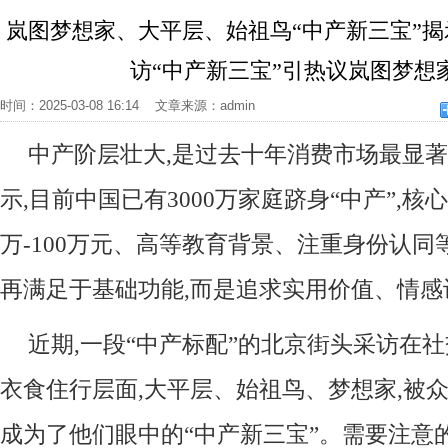
岚图梦想家、大平层、始祖鸟“中产新三宝”揭
访“中产新三宝”引热议岚图梦想
时间：2025-03-08 16:14 文章来源：admin
中产阶层壮大,是过去十年消费市场最显
示,目前中国已有3000万家庭跻身“中产”,核
万-100万元、高等教育背景、注重身份认
再满足于基础功能,而是追求实用价值、情感
近期,一段“中产标配”的北京街头采访在
衣食住行层面,大平层、始祖鸟、梦想家,被众
成为了他们眼中的“中产新三宝”。需要注意的