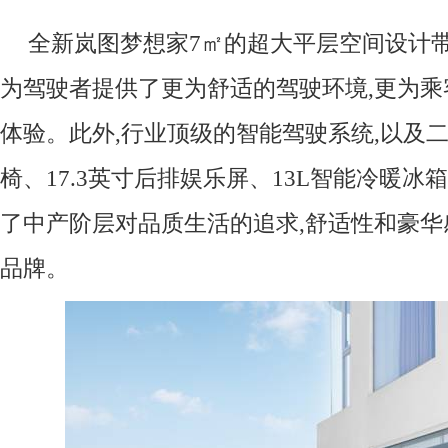
全新岚图梦想家7㎡的超大平层空间设计带
为驾驶者提供了更为舒适的驾驶环境,更为
体验。此外,行业顶级的智能驾驶系统,以及二
椅、17.3英寸后排娱乐屏、13L智能冷暖冰
了中产阶层对品质生活的追求,舒适性和豪
品牌。