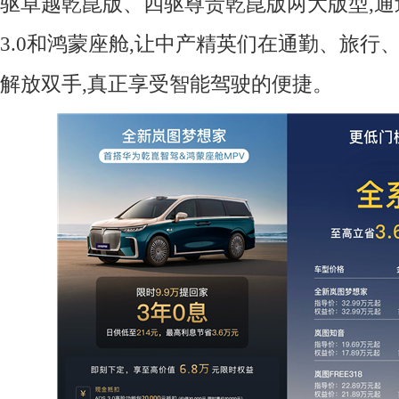
驱卓越乾崑版、四驱尊贵乾崑版两大版型,通
3.0和鸿蒙座舱,让中产精英们在通勤、旅行
解放双手,真正享受智能驾驶的便捷。