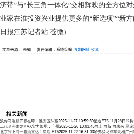
济带”与“长三角一体化”交相辉映的全方位对
业家在淮投资兴业提供更多的“新选项”“新方向
日报江苏记者站 苍微)
文章来源：
未知
责任编辑：系统采编
复制网址
收藏
相关新闻
浪你马淮超开赛在即，淮安区队蓄
2025-11-27 19:59:50
星途ET5 11月28日
二代哈弗枭龙MAX实力加冕，广州
2025-11-26 10:03:45
向上 向新 向未来 星途
北京到上海一箱油直达！星途 ET5
2025-11-22 16:31:03
哈弗猛龙双车亮相广州