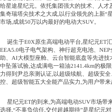
给星途星纪元。依托集团强大的技术、人才及
集奇瑞塔尖技术之大成,以行业领先的上新“星
市场,成就50万以内最好的电动大SUV。
诞生于E0X原生高端电动平台,星纪元ET汇
EEA5.0电子电气架构、神行超充电池、NE
助、AI大模型座舱、云台智能底盘等先进技术,
中坠落试验,达成满电一箱油2141.4km的
力得到尹总亲测认证,以超级续航、超级安
控、超级智能五大全能产品实力,为用户带
星纪元ET的到来,为高端电动SUV市场
选择,“不辜负信任,交付超越期待”是星纪元