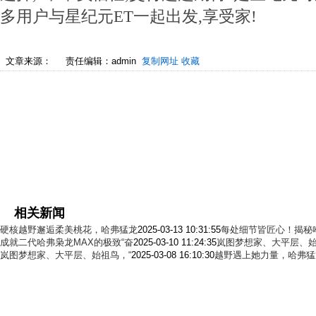
多用户与星纪元ET一起出发,享受家!
文章来源：
责任编辑：admin
复制网址
收藏
相关新闻
硬核越野邂逅柔美桃花，哈弗猛龙
2025-03-13 10:31:55
每处细节皆匠心！揭秘
成就二代哈弗枭龙MAX的极致“奋
2025-03-10 11:24:35
岚图梦想家、大平层、始
岚图梦想家、大平层、始祖鸟，“
2025-03-08 16:10:30
越野遇上她力量，哈弗猛